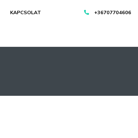
KAPCSOLAT
+36707704606