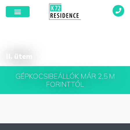
II. ütem
GÉPKOCSIBEÁLLÓK MÁR 2,5 M
FORINTTÓL