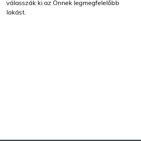
válasszák ki az Önnek legmegfelelőbb
lakást.