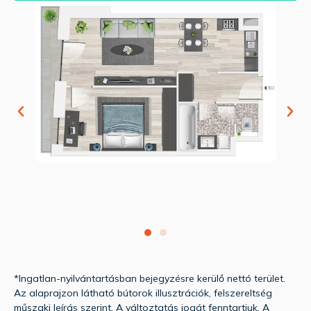
*Ingatlan-nyilvántartásban bejegyzésre kerülő nettó terület.
Az alaprajzon látható bútorok illusztrációk, felszereltség
műszaki leírás szerint. A változtatás jogát fenntartjuk. A