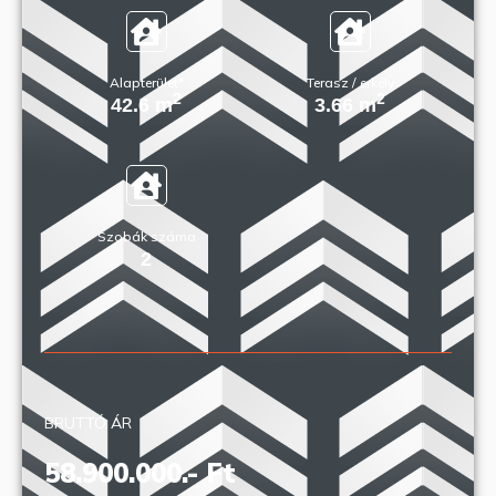
Alapterület*
Terasz / erkély
2
2
42.6 m
3.66 m
Szobák száma
2
BRUTTÓ ÁR
58.900.000.- Ft