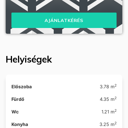
AJÁNLATKÉRÉS
Helyiségek
2
Előszoba
3.78 m
2
Fürdő
4.35 m
2
Wc
1.21 m
2
Konyha
3.25 m