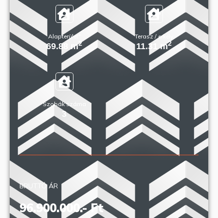
Alapterület*
Terasz / erkély
2
2
69.88 m
11.31 m
Szobák száma
3
BRUTTÓ ÁR
96.900.000.- Ft