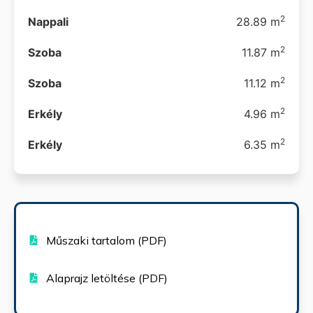
2
Nappali
28.89 m
2
Szoba
11.87 m
2
Szoba
11.12 m
2
Erkély
4.96 m
2
Erkély
6.35 m
Műszaki tartalom (PDF)
Alaprajz letöltése (PDF)