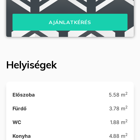
AJÁNLATKÉRÉS
Helyiségek
2
Előszoba
5.58 m
2
Fürdő
3.78 m
2
WC
1.88 m
2
Konyha
4.88 m