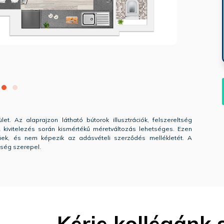
let. Az alaprajzon látható bútorok illusztrációk, felszereltség
. A kivitelezés során kismértékű méretváltozás lehetséges. Ezen
gűek, és nem képezik az adásvételi szerződés mellékletét. A
tség szerepel.
Kérje kollégánk 