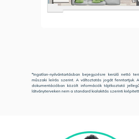
*Ingatlan-nyilvántartásban bejegyzésre kerülő nettó terü
műszaki leírás szerint. A változtatás jogát fenntartjuk
dokumentációban közölt információk tájékoztató jelle
látványterveken nem a standard kialakitás szerinti kiépitet