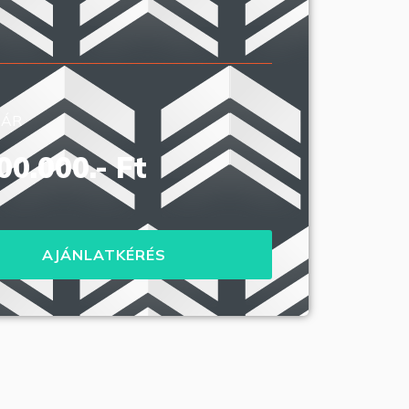
 ÁR
00.000.- Ft
AJÁNLATKÉRÉS