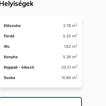
Helyiségek
2
Előszoba
2.78 m
2
Fürdő
5.32 m
2
Wc
1.62 m
2
Konyha
5.36 m
2
Nappali - étkező
20.21 m
2
Szoba
10.86 m