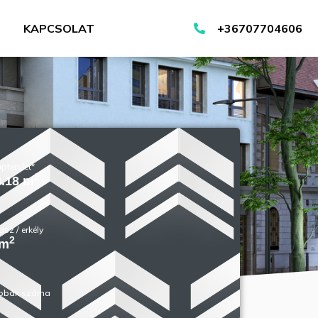
KAPCSOLAT
+36707704606
pterület*
2
8.18 m
asz / erkély
2
 m
obák száma