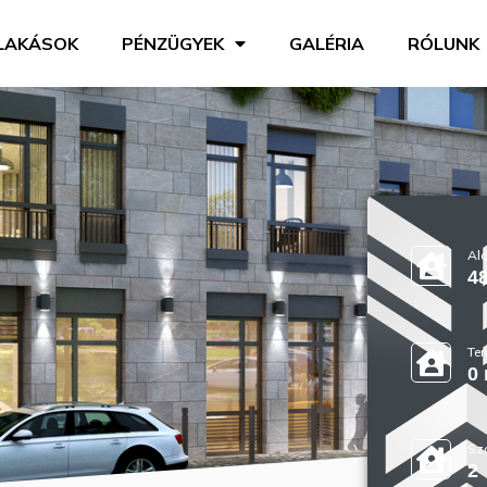
LAKÁSOK
PÉNZÜGYEK
GALÉRIA
RÓLUNK
Ala
4
Ter
0
Sz
2