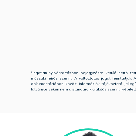
*Ingatlan-nyilvántartásban bejegyzésre kerülő nettó terü
műszaki leírás szerint. A változtatás jogát fenntartjuk
dokumentációban közölt információk tájékoztató jelle
látványterveken nem a standard kialakitás szerinti kiépitet