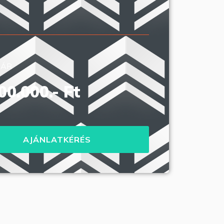
 ÁR
00.000.- Ft
AJÁNLATKÉRÉS