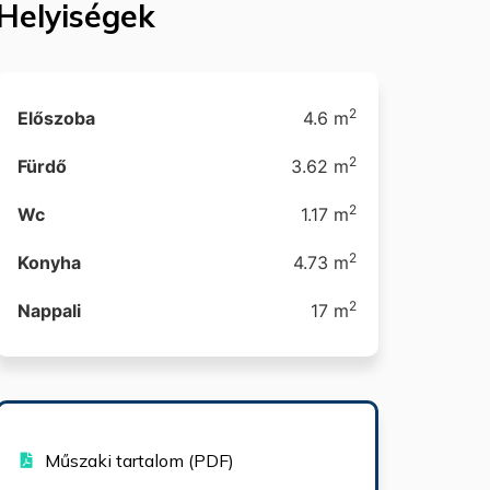
Helyiségek
2
Előszoba
4.6 m
2
Fürdő
3.62 m
2
Wc
1.17 m
2
Konyha
4.73 m
2
Nappali
17 m
Műszaki tartalom (PDF)