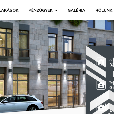
LAKÁSOK
PÉNZÜGYEK
GALÉRIA
RÓLUNK
Ala
3
Ter
0
Sz
1