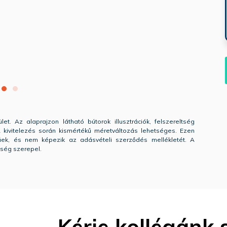
let. Az alaprajzon látható bútorok illusztrációk, felszereltség
. A kivitelezés során kismértékű méretváltozás lehetséges. Ezen
gűek, és nem képezik az adásvételi szerződés mellékletét. A
tség szerepel.
Kérje kollégánk 