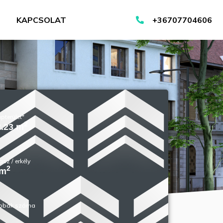
KAPCSOLAT
+36707704606
pterület*
2
2.23 m
asz / erkély
2
 m
obák száma