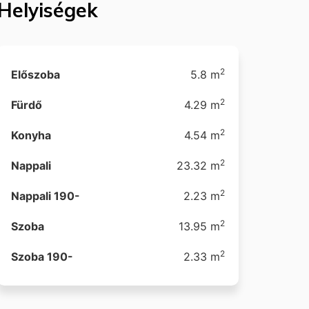
Helyiségek
2
Előszoba
5.8 m
2
Fürdő
4.29 m
2
Konyha
4.54 m
2
Nappali
23.32 m
2
Nappali 190-
2.23 m
2
Szoba
13.95 m
2
Szoba 190-
2.33 m