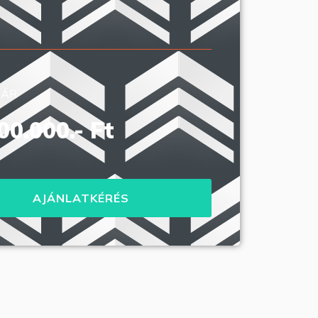
 ÁR
00.000.- Ft
AJÁNLATKÉRÉS