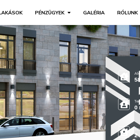
LAKÁSOK
PÉNZÜGYEK
GALÉRIA
RÓLUNK
Ala
5
Ter
0
Sz
2