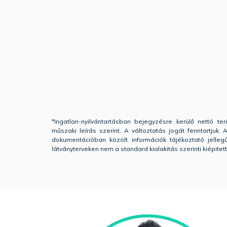
*Ingatlan-nyilvántartásban bejegyzésre kerülő nettó terü
műszaki leírás szerint. A változtatás jogát fenntartjuk
dokumentációban közölt információk tájékoztató jelle
látványterveken nem a standard kialakitás szerinti kiépitet