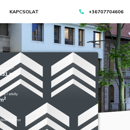
KAPCSOLAT
+36707704606
pterület*
2
8.31 m
asz / erkély
2
 m
obák száma