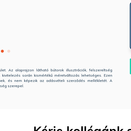
let. Az alaprajzon látható bútorok illusztrációk, felszereltség
. A kivitelezés során kismértékű méretváltozás lehetséges. Ezen
gűek, és nem képezik az adásvételi szerződés mellékletét. A
tség szerepel.
Kérje kollégánk 